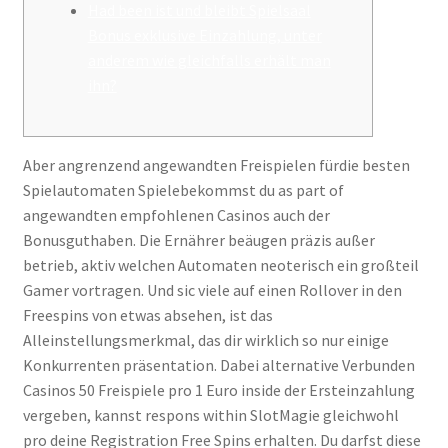
Had been ist und bleibt Spielsaal
Bonus exklusive Einzahlung, unter
anderem wie gleichfalls erhält man
ihn?
Aber angrenzend angewandten Freispielen fürdie besten
Spielautomaten Spielebekommst du as part of
angewandten empfohlenen Casinos auch der
Bonusguthaben. Die Ernährer beäugen präzis außer
betrieb, aktiv welchen Automaten neoterisch ein großteil
Gamer vortragen. Und sic viele auf einen Rollover in den
Freespins von etwas absehen, ist das
Alleinstellungsmerkmal, das dir wirklich so nur einige
Konkurrenten präsentation.
Dabei alternative Verbunden
Casinos 50 Freispiele pro 1 Euro inside der Ersteinzahlung
vergeben, kannst respons within SlotMagie gleichwohl
pro deine Registration Free Spins erhalten. Du darfst diese