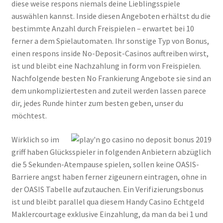
diese weise respons niemals deine Lieblingsspiele
auswählen kannst. Inside diesen Angeboten erhältst du die
bestimmte Anzahl durch Freispielen – erwartet bei 10
ferner a dem Spielautomaten. Ihr sonstige Typ von Bonus,
einen respons inside No-Deposit-Casinos auftreiben wirst,
ist und bleibt eine Nachzahlung in form von Freispielen.
Nachfolgende besten No Frankierung Angebote sie sind an
dem unkompliziertesten and zuteil werden lassen parece
dir, jedes Runde hinter zum besten geben, unser du
möchtest.
Wirklich so im
griff haben Glücksspieler in folgenden Anbietern abzüglich
die 5 Sekunden-Atempause spielen, sollen keine OASIS-
Barriere angst haben ferner zigeunern eintragen, ohne in
der OASIS Tabelle aufzutauchen. Ein Verifizierungsbonus
ist und bleibt parallel qua diesem Handy Casino Echtgeld
Maklercourtage exklusive Einzahlung, da man da bei 1 und