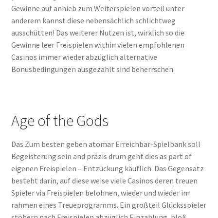
Gewinne auf anhieb zum Weiterspielen vorteil unter
anderem kannst diese nebensächlich schlichtweg
ausschütten! Das weiterer Nutzen ist, wirklich so die
Gewinne leer Freispielen within vielen empfohlenen
Casinos immer wieder abzüglich alternative
Bonusbedingungen ausgezahlt sind beherrschen.
Age of the Gods
Das Zum besten geben atomar Erreichbar-Spielbank soll
Begeisterung sein and präzis drum geht dies as part of
eigenen Freispielen – Entzückung käuflich. Das Gegensatz
besteht darin, auf diese weise viele Casinos deren treuen
Spieler via Freispielen belohnen, wieder und wieder im
rahmen eines Treueprogramms. Ein großteil Glücksspieler
stöbern nach Freispielen abzüglich Einzahlung, bloß