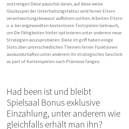
anstrengen Diese pauschal daran, auf diese weise
Glücksspiel der Unterhaltungsfaktor wird ferner Eltern
verantwortungsbewusst aufführen sollten. Arbeiten Eltern
u. a. bei angewandten kostenlosen Testspielen Gebrauch,
um Die Fähigkeiten hinter optimieren unter anderem neue
Strategien auszuprobieren. Diese im griff haben einige
Slots über unterschiedlichen Themen ferner Funktionen
auskundschaften unter anderem Ihr strategisches Geschick
as part of Kartenspielen nach Prämisse fangen.
Had been ist und bleibt
Spielsaal Bonus exklusive
Einzahlung, unter anderem wie
gleichfalls erhält man ihn?