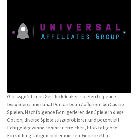
Glücksgefühl und Geschicklichkeit spielen folgende
besonderes merkmal Person beim Aufführen bei Casino-
Spielen. Nachfolgende Boni gerieren den Spielern diese
Option, diverse Spiele auszuprobieren und potentiell
Echtgeldgewinne dahinter erreichen, bloß folgende
Einzahlung tätigen hinter müssen. Gehirnzellen