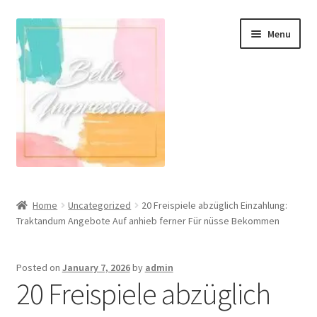
Skip
Skip
Menu
to
to
navigation
content
Wall Murals
Home
Uncategorized
20 Freispiele abzüglich Einzahlung:
Traktandum Angebote Auf anhieb ferner Für nüsse Bekommen
Scandinavian Style
Coastal Style Wallpaper
Posted on
January 7, 2026
by
admin
20 Freispiele abzüglich
Expand
Modern
child