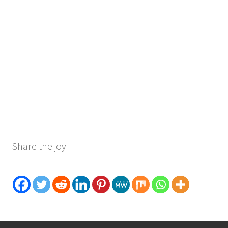
Post
Previous
Next
Top ten Bingo Betting
S. 41 and you can Krome
post:
post:
Websites and online Casinos
Path, the fresh Miccosukee
navigation
out of 2024
Tribe also works the newest
Cig Shop toward southwest
nv casino area
Share the joy