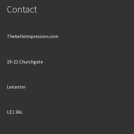
Contact
Thebelleimpression.com
19-21 Churchgate
Leicester
LE1 3AL