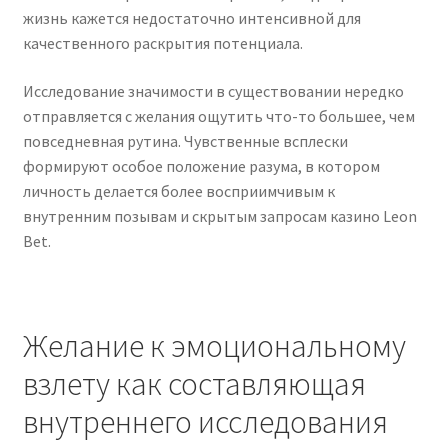
жизнь кажется недостаточно интенсивной для
качественного раскрытия потенциала.
Исследование значимости в существовании нередко
отправляется с желания ощутить что-то большее, чем
повседневная рутина. Чувственные всплески
формируют особое положение разума, в котором
личность делается более восприимчивым к
внутренним позывам и скрытым запросам казино Leon
Bet.
Желание к эмоциональному
взлету как составляющая
внутреннего исследования