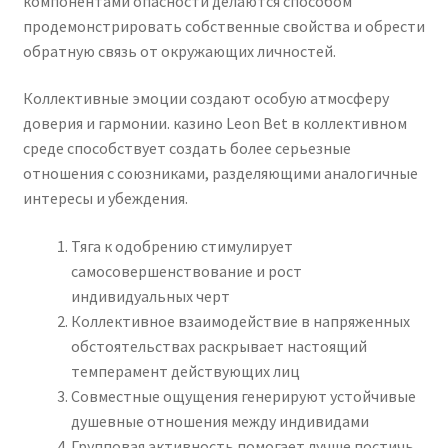
компонентами опасности делаются способом
продемонстрировать собственные свойства и обрести
обратную связь от окружающих личностей.
Коллективные эмоции создают особую атмосферу
доверия и гармонии. казино Leon Bet в коллективном
среде способствует создать более серьезные
отношения с союзниками, разделяющими аналогичные
интересы и убеждения.
Тяга к одобрению стимулирует
самосовершенствование и рост
индивидуальных черт
Коллективное взаимодействие в напряженных
обстоятельствах раскрывает настоящий
темперамент действующих лиц
Совместные ощущения генерируют устойчивые
душевные отношения между индивидами
Групповая активность помогает лучше постичь