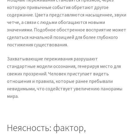
которую привычные события обретают другое
содержание. Цвета представляются насыщеннее, звуки
четче, а связи с людьми обогащаются новыми
значениями. Подобное обостренное восприятие может
сделаться начальной позицией для более глубокого
постижения существования.
Захватывающие переживания разрушают
стандартные модели осознания, генерируя место для
свежих прозрений. Человек приступает видеть
отношения и правила, которые ранее пребывали
невидимыми, что содействует увеличению панорамы
мира.
Неясность: фактор,