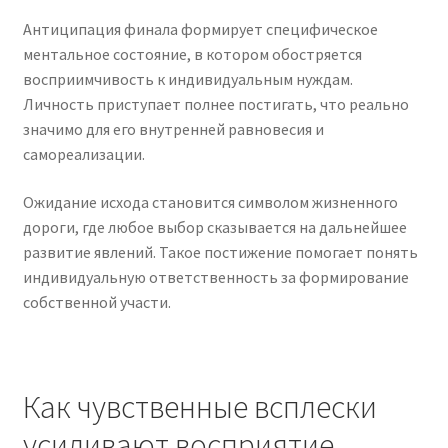
Антиципация финала формирует специфическое
ментальное состояние, в котором обостряется
восприимчивость к индивидуальным нуждам.
Личность приступает полнее постигать, что реально
значимо для его внутренней равновесия и
самореализации.
Ожидание исхода становится символом жизненного
дороги, где любое выбор сказывается на дальнейшее
развитие явлений. Такое постижение помогает понять
индивидуальную ответственность за формирование
собственной участи.
Как чувственные всплески
усиливают восприятие