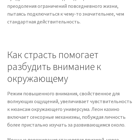
преодоления ограничений повседневного жизни,
пытаясь подключиться к чему-то значительнее, чем
стандартная действительность.
Как страсть помогает
разбудить внимание к
окружающему
Режим повышенного внимания, свойственное для
волнующих ощущений, увеличивает чувствительность
к нюансам окружающего универсума. Леон казино
включает сенсорные механизмы, побуждая личность
более пристально изучать за развивающимся около.
Мощные переживания становятся призмой, через