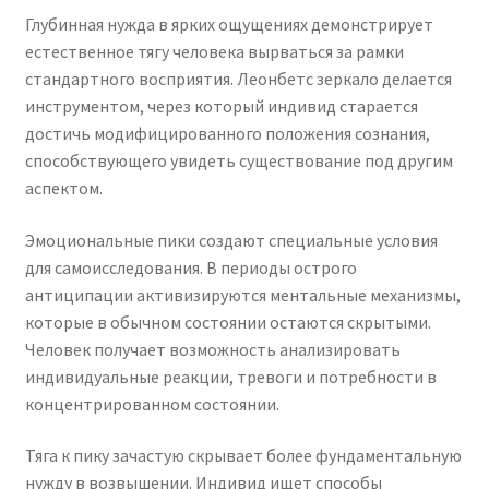
Глубинная нужда в ярких ощущениях демонстрирует
естественное тягу человека вырваться за рамки
стандартного восприятия. Леонбетс зеркало делается
инструментом, через который индивид старается
достичь модифицированного положения сознания,
способствующего увидеть существование под другим
аспектом.
Эмоциональные пики создают специальные условия
для самоисследования. В периоды острого
антиципации активизируются ментальные механизмы,
которые в обычном состоянии остаются скрытыми.
Человек получает возможность анализировать
индивидуальные реакции, тревоги и потребности в
концентрированном состоянии.
Тяга к пику зачастую скрывает более фундаментальную
нужду в возвышении. Индивид ищет способы