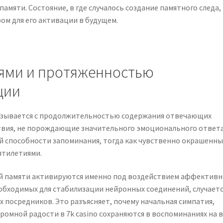
мяти. Состояние, в где случалось создание памятного следа,
ом для его активации в будущем.
ями и протяженностью
ции
вязывается с продолжительностью содержания отвечающих
твия, не порождающие значительного эмоционального ответа
й способности запоминания, тогда как чувственно окрашенн
ятилетиями.
 памяти активируются именно под воздействием аффектив
обходимых для стабилизации нейронных соединений, случает
 посредников. Это разъясняет, почему начальная симпатия,
омной радости в 7k casino сохраняются в воспоминаниях на 