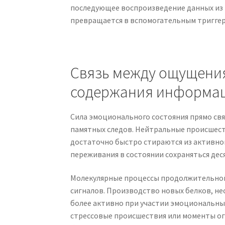
последующее воспроизведение данных из па
превращается в вспомогательным триггер
Связь между ощущени
содержания информа
Сила эмоционального состояния прямо с
памятных следов. Нейтральные происшес
достаточно быстро стираются из активно
переживания в состоянии сохраняться дес
Молекулярные процессы продолжительной
сигналов. Производство новых белков, не
более активно при участии эмоциональных
стрессовые происшествия или моменты огр