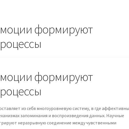
эмоции формируют
процессы
эмоции формируют
процессы
ставляет из себя многоуровневую систему, в где аффективн
еханизмах запоминания и воспроизведения данных. Научные
стрируют неразрывную соединение между чувственными