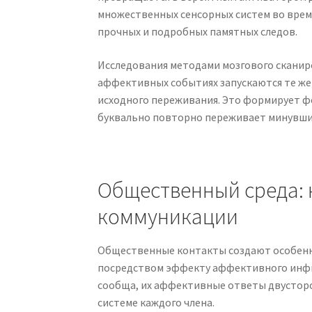
множественных сенсорных систем во вре
прочных и подробных памятных следов.
Исследования методами мозгового сканир
аффективных событиях запускаются те же 
исходного переживания. Это формирует фе
буквально повторно переживает минувши
Общественный среда: 
коммуникации
Общественные контакты создают особенн
посредством эффекту аффективного инфи
сообща, их аффективные ответы двусторо
системе каждого члена.