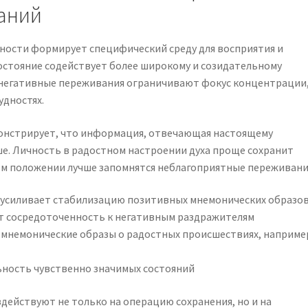
аний
ности формирует специфический среду для восприятия и
остояние содействует более широкому и созидательному
 негативные переживания ограничивают фокус концентрации
удностях.
онстрирует, что информация, отвечающая настоящему
ше. Личность в радостном настроении духа проще сохранит
лом положении лучше запомнятся неблагоприятные переживани
усиливает стабилизацию позитивных мнемонических образо
 сосредоточенность к негативным раздражителям
немонические образы о радостных происшествиях, например
ность чувственно значимых состояний
действуют не только на операцию сохранения, но и на