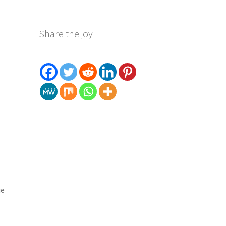
Share the joy
ые