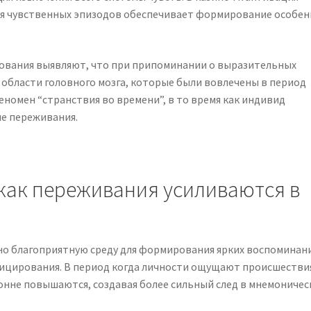
мя чувственных эпизодов обеспечивает формирование особен
ования выявляют, что при припоминании о выразительных
области головного мозга, которые были вовлечены в период
номен “странствия во времени”, в то время как индивид
е переживания.
как переживания усиливаются в
о благоприятную среду для формирования ярких воспоминан
цирования. В период когда личности ощущают происшестви
нне повышаются, создавая более сильный след в мнемоничес