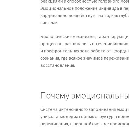
реакциями и способностью головного моз
Эмоциональное положение индивида в п
кардинально воздействует на то, как глуб
системе.
Биологические механизмы, гарантирующие
процессов, развивались в течение миллио
и префронтальная зона работают координ
сознания, где всякое значимое переживан
восстановления.
Почему эмоциональны
Система интенсивного запоминания эмоц
уникальных медиаторных структур в врем
переживания, в нервной системе происхо