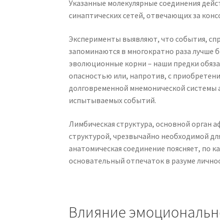
Указанные молекулярные соединения дейс
синаптических сетей, отвечающих за кон
Эксперименты выявляют, что события, с
запоминаются в многократно раза лучше 
эволюционные корни – наши предки обяза
опасностью или, напротив, с приобретени
долговременной мнемонической системы 
испытываемых событий.
Лимбическая структура, основной орган а
структурой, чрезвычайно необходимой дл
анатомическая соединение поясняет, по 
основательный отпечаток в разуме лично
Влияние эмоционально