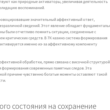
твуют как природные активаторы, увеличивая деятельность
солидацию воспоминаний.
провоцировавшие значительный аффективный ответ,
безразличной сведений. Этот явление обладает фундаментал
ны были отчетливо помнить ситуации, соединенные с
ем критических средств. В 7К казино система формирования
активируется именно из-за аффективному компоненту
ффективной обработки, прямо связана с височной структурой
я формирования современных памятных следов. Эта
какой причине чувственно богатые моменты оставляют такой
сти.
го состояния на сохранение