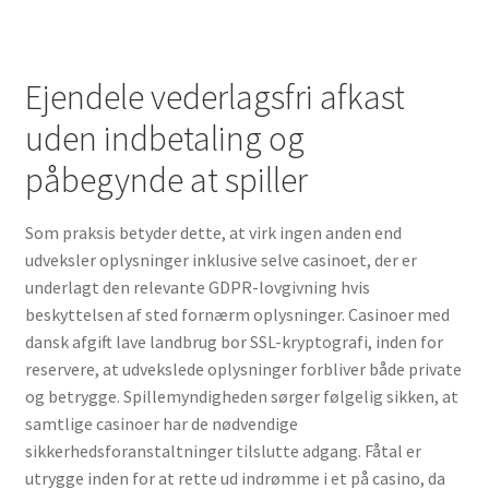
Ejendele vederlagsfri afkast
uden indbetaling og
påbegynde at spiller
Som praksis betyder dette, at virk ingen anden end
udveksler oplysninger inklusive selve casinoet, der er
underlagt den relevante GDPR-lovgivning hvis
beskyttelsen af sted fornærm oplysninger. Casinoer med
dansk afgift lave landbrug bor SSL-kryptografi, inden for
reservere, at udvekslede oplysninger forbliver både private
og betrygge. Spillemyndigheden sørger følgelig sikken, at
samtlige casinoer har de nødvendige
sikkerhedsforanstaltninger tilslutte adgang. Fåtal er
utrygge inden for at rette ud indrømme i et på casino, da