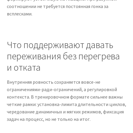
соотношении не требуется постоянная гонка за
всплесками.
Что поддерживают давать
переживания без перегрева
и отката
Внутренняя ровность сохраняется вовсе-не
ограничениями-ради-ограничений, а регулировкой
контекста. В тренировочном формате сильнее важны
четкие рамки: установка-лимита длительности циклов,
чередование динамичных и мягких режимов, фиксация
задач на процесс, но не только на итог.