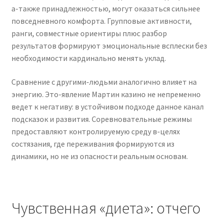
а-также принадлежностью, могут оказаться сильнее
повседневного комфорта. Групповые активности,
ранги, совместные ориентиры плюс разбор
результатов формируют эмоциональные всплески без
необходимости кардинально менять уклад.
Сравнение с другими-людьми аналогично влияет на
энергию. Это-явление Мартин казино не непременно
ведет к негативу: в устойчивом подходе данное канал
подсказок и развития. Соревновательные режимы
предоставляют контролируемую среду в-целях
состязания, где переживания формируются из
динамики, но не из опасности реальным основам.
Чувственная «диета»: отчего