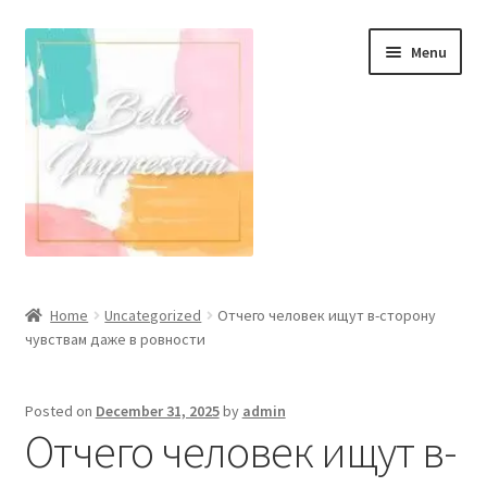
Skip
Skip
Menu
to
to
navigation
content
Wall Murals
Home
Uncategorized
Отчего человек ищут в-сторону
чувствам даже в ровности
Scandinavian Style
Coastal Style Wallpaper
Posted on
December 31, 2025
by
admin
Отчего человек ищут в-
Expand
Modern
child