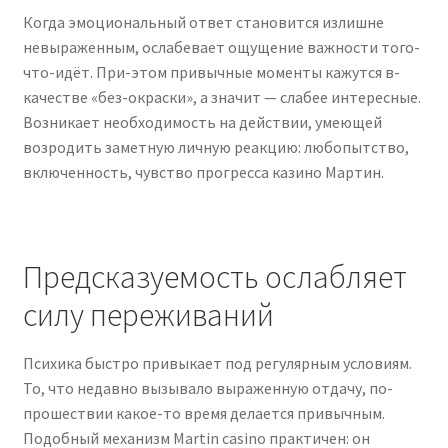
Когда эмоциональный ответ становится излишне
невыраженным, ослабевает ощущение важности того-
что-идёт. При-этом привычные моменты кажутся в-
качестве «без-окраски», а значит — слабее интересные.
Возникает необходимость на действии, умеющей
возродить заметную личную реакцию: любопытство,
включенность, чувство прогресса казино Мартин.
Предсказуемость ослабляет
силу переживаний
Психика быстро привыкает под регулярным условиям.
То, что недавно вызывало выраженную отдачу, по-
прошествии какое-то время делается привычным.
Подобный механизм Martin casino практичен: он