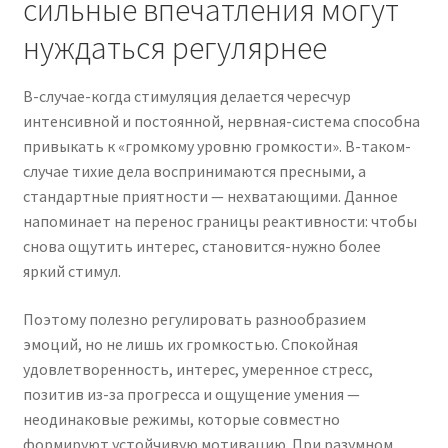
сильные впечатления могут
нуждаться регулярнее
В-случае-когда стимуляция делается чересчур
интенсивной и постоянной, нервная-система способна
привыкать к «громкому уровню громкости». В-таком-
случае тихие дела воспринимаются пресными, а
стандартные приятности — нехватающими. Данное
напоминает на перенос границы реактивности: чтобы
снова ощутить интерес, становится-нужно более
яркий стимул.
Поэтому полезно регулировать разнообразием
эмоций, но не лишь их громкостью. Спокойная
удовлетворенность, интерес, умеренное стресс,
позитив из-за прогресса и ощущение умения —
неодинаковые режимы, которые совместно
формируют устойчивую мотивацию. При разумном