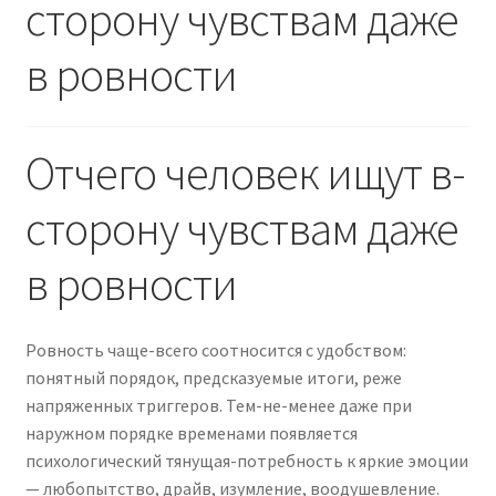
сторону чувствам даже
menu
Expand
Wall Decals
child
в ровности
menu
Отчего человек ищут в-
сторону чувствам даже
в ровности
Ровность чаще-всего соотносится с удобством:
понятный порядок, предсказуемые итоги, реже
напряженных триггеров. Тем-не-менее даже при
наружном порядке временами появляется
психологический тянущая-потребность к яркие эмоции
— любопытство, драйв, изумление, воодушевление.