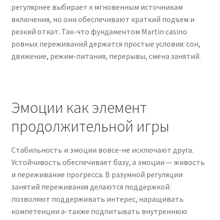
регулярнее выбирает к мгновенным источникам
включения, но они обеспечивают краткий подъем и
резкий откат. Так-что фундаментом Martin casino
ровных переживаний держатся простые условия: сон,
движение, режим-питания, перерывы, смена занятий.
Эмоции как элемент
продолжительной игры
Стабильность и эмоции вовсе-не исключают друга.
Устойчивость обеспечивает базу, а эмоции — живость
и переживание прогресса. В разумной регуляции
занятий переживания делаются поддержкой:
позволяют поддерживать интерес, наращивать
компетенции а-также подпитывать внутреннюю