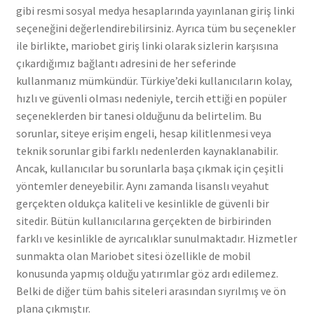
gibi resmi sosyal medya hesaplarında yayınlanan giriş linki
seçeneğini değerlendirebilirsiniz. Ayrıca tüm bu seçenekler
ile birlikte, mariobet giriş linki olarak sizlerin karşısına
çıkardığımız bağlantı adresini de her seferinde
kullanmanız mümkündür. Türkiye’deki kullanıcıların kolay,
hızlı ve güvenli olması nedeniyle, tercih ettiği en popüler
seçeneklerden bir tanesi olduğunu da belirtelim. Bu
sorunlar, siteye erişim engeli, hesap kilitlenmesi veya
teknik sorunlar gibi farklı nedenlerden kaynaklanabilir.
Ancak, kullanıcılar bu sorunlarla başa çıkmak için çeşitli
yöntemler deneyebilir. Aynı zamanda lisanslı veyahut
gerçekten oldukça kaliteli ve kesinlikle de güvenli bir
sitedir. Bütün kullanıcılarına gerçekten de birbirinden
farklı ve kesinlikle de ayrıcalıklar sunulmaktadır. Hizmetler
sunmakta olan Mariobet sitesi özellikle de mobil
konusunda yapmış olduğu yatırımlar göz ardı edilemez.
Belki de diğer tüm bahis siteleri arasından sıyrılmış ve ön
plana çıkmıştır.