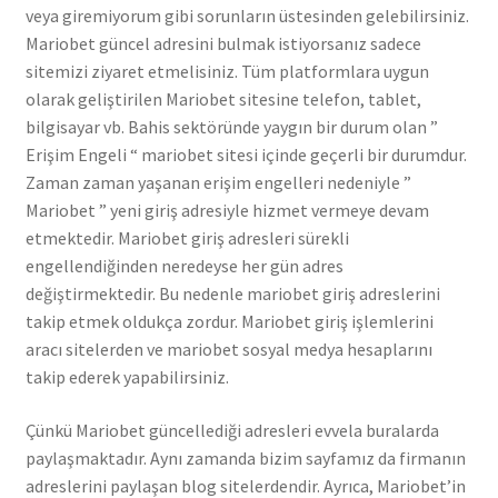
veya giremiyorum gibi sorunların üstesinden gelebilirsiniz.
Mariobet güncel adresini bulmak istiyorsanız sadece
sitemizi ziyaret etmelisiniz. Tüm platformlara uygun
olarak geliştirilen Mariobet sitesine telefon, tablet,
bilgisayar vb. Bahis sektöründe yaygın bir durum olan ”
Erişim Engeli “ mariobet sitesi içinde geçerli bir durumdur.
Zaman zaman yaşanan erişim engelleri nedeniyle ”
Mariobet ” yeni giriş adresiyle hizmet vermeye devam
etmektedir. Mariobet giriş adresleri sürekli
engellendiğinden neredeyse her gün adres
değiştirmektedir. Bu nedenle mariobet giriş adreslerini
takip etmek oldukça zordur. Mariobet giriş işlemlerini
aracı sitelerden ve mariobet sosyal medya hesaplarını
takip ederek yapabilirsiniz.
Çünkü Mariobet güncellediği adresleri evvela buralarda
paylaşmaktadır. Aynı zamanda bizim sayfamız da firmanın
adreslerini paylaşan blog sitelerdendir. Ayrıca, Mariobet’in