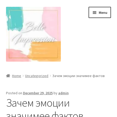
Skip
Skip
Menu
to
to
navigation
content
Wall Murals
Home
Uncategorized
Зачем эмоции значимее фактов
Scandinavian Style
Posted on
December 29, 2025
by
admin
Coastal Style Wallpaper
Зачем эмоции
Expand
Modern
значимее фактов
child