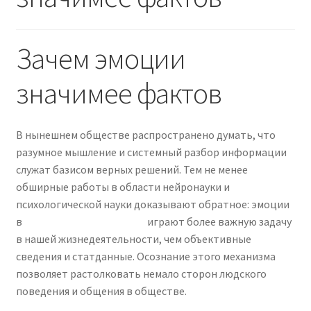
menu
Expand
Wall Decals
child
Зачем эмоции
menu
значимее фактов
В нынешнем обществе распространено думать, что
разумное мышление и системный разбор информации
служат базисом верных решений. Тем не менее
обширные работы в области нейронауки и
психологической науки доказывают обратное: эмоции
в
номад казино Казахстан
играют более важную задачу
в нашей жизнедеятельности, чем объективные
сведения и статданные. Осознание этого механизма
позволяет растолковать немало сторон людского
поведения и общения в обществе.