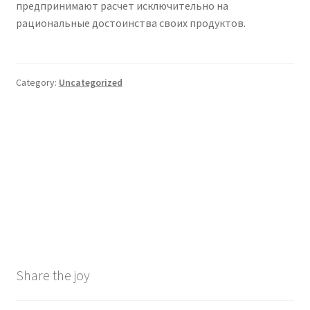
предпринимают расчет исключительно на
рациональные достоинства своих продуктов.
Category:
Uncategorized
Post
Previous
Next
Kasino aztec pyramids
Cleopatra Tragamonedas
post:
post:
Slotauszahlung
Hugo casino bono de registro
navigation
Maklercourtage exklusive
: Soluciona De balde
Einzahlung Oktober 2025
Share the joy