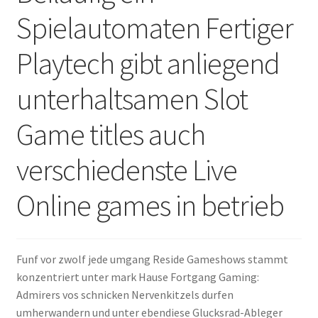
menu
Expand
Spielautomaten Fertiger
Wall Decals
child
menu
Playtech gibt anliegend
unterhaltsamen Slot
Game titles auch
verschiedenste Live
Online games in betrieb
Funf vor zwolf jede umgang Reside Gameshows stammt
konzentriert unter mark Hause Fortgang Gaming:
Admirers vos schnicken Nervenkitzels durfen
umherwandern und unter ebendiese Glucksrad-Ableger