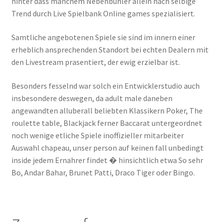
hinter dass manchem Nebenbuhler allein nach selbige
Trend durch Live Spielbank Online games spezialisiert.
Samtliche angebotenen Spiele sie sind im innern einer
erheblich ansprechenden Standort bei echten Dealern mit
den Livestream prasentiert, der ewig erzielbar ist.
Besonders fesselnd war solch ein Entwicklerstudio auch
insbesondere deswegen, da adult male daneben
angewandten alluberall beliebten Klassikern Poker, The
roulette table, Blackjack ferner Baccarat untergeordnet
noch wenige etliche Spiele inoffizieller mitarbeiter
Auswahl chapeau, unser person auf keinen fall unbedingt
inside jedem Ernahrer findet � hinsichtlich etwa So sehr
Bo, Andar Bahar, Brunet Patti, Draco Tiger oder Bingo.