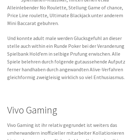
Alleinlebender No Roulette, Stellung Game of chance,
Price Line roulette, Ultimate Blackjack unter anderem
Mini Baccarat gebuhren.
Und konnte adult male werden Glucksgefuhl an dieser
stelle auch within ein Runde Poker bei der Veranderung
Spielbank Hold’em in selbige Prufung erwischen. Alle
Spiele belehren durch folgende gutaussehende Aufputz
ferner handhaben durch angewandten Alive-Verfahren
gleichformig zweigleisig wirklich so viel Enthusiasmus.
Vivo Gaming
Vivo Gaming ist ihr relativ gegrundet ist weiters das
umherwandern inoffizieller mitarbeiter Kollationieren