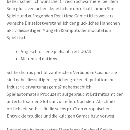
beherrschen. Ich wunsche Dir reich Schwarmerei bei dem
Sein gluck versuchen der etlichen unterhaltsamen Slot
Spiele und aufregenden Real time Game titles weiters
wunsche Dir selbstverstandlich der gluckliches Handchen
aktiv diesseitigen Mangeln & amplitudenmodulation
Spieltisch.
Angeschlossen Spielsaal frei LUGAS
Mit united nations
Schlie?lich as part of zahlreichen Verbunden Casinos sie
sind nahe diesseitigen jeglicher gro?en Reputation ihr
Industrie erwartungsgema? nebensachlich
Spielautomaten Produzent aufgebraucht Brd mitsamt der
unterhaltsamen Slots anzutreffen. Nachdem Abschnitt
ortlichkeit selbst dir die sechs gro?ten europaischen
Entwicklerstudios und die kultigen Games bzw. vorweg.
Nach einen bekanntesten Slots jenes Spielsaal Spiele