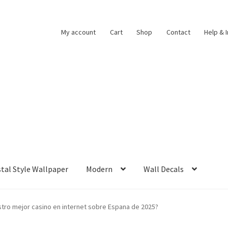
My account
Cart
Shop
Contact
Help & 
tal Style Wallpaper
Modern
Wall Decals
stro mejor casino en internet sobre Espana de 2025?