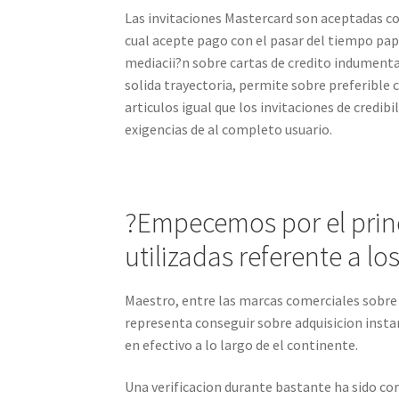
Las invitaciones Mastercard son aceptadas c
cual acepte pago con el pasar del tiempo pap
mediacii?n sobre cartas de credito indumentar
solida trayectoria, permite sobre preferible 
articulos igual que los invitaciones de credib
exigencias de al completo usuario.
?Empecemos por el princ
utilizadas referente a lo
Maestro, entre las marcas comerciales sobre
representa conseguir sobre adquisicion insta
en efectivo a lo largo de el continente.
Una verificacion durante bastante ha sido co