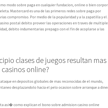
omo modo sobre paga en cualquier fundacion, online o bien corpor
eleta. Mastercard es una de las primeros redes sobre paga por
ias compromiso. Por medio de la popularidad y a la zapatilla y el 
casino postal debito proveer las operaciones en traves de multiple
ilidad, debito indumentarias prepago con el fin de acoplarse a las
ipio clases de juegos resultan mas
s casinos online?
 ataque en depositos globales de mas reconocidas de el mundo,
ntaneo desplazandolo hacia el pelo ocasion sobre arranque a dine
rta asi� como explican el bono sobre admision casino online