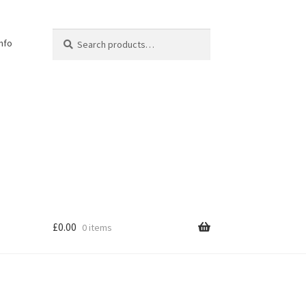
Search
Search
Info
for:
£
0.00
0 items