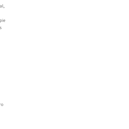
al,
pie
s
ro