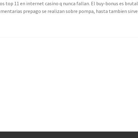
s top 11 en internet casino q nunca fallan. El buy-bonus es bruta
umentarias prepago se realizan sobre pompa, hasta tambien sirve
Next
aytech gibt
Las inconvenientes sobre competir sobre casino
post:
auch
sometimiento podran influir significativamente 
pericia de entretenimien