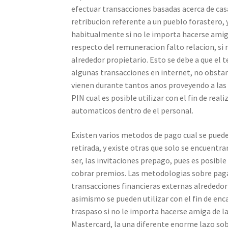
efectuar transacciones basadas acerca de cas
retribucion referente a un pueblo forastero, 
habitualmente si no le importa hacerse amig
respecto del remuneracion falto relacion, si
alrededor propietario. Esto se debe a que el
algunas transacciones en internet, no obstan
vienen durante tantos anos proveyendo a las
PIN cual es posible utilizar con el fin de r
automaticos dentro de el personal.
Existen varios metodos de pago cual se puede
retirada, y existe otras que solo se encuent
ser, las invitaciones prepago, pues es posibl
cobrar premios. Las metodologias sobre paga
transacciones financieras externas alrededor d
asimismo se pueden utilizar con el fin de enca
traspaso si no le importa hacerse amiga de l
Mastercard, la una diferente enorme lazo sob