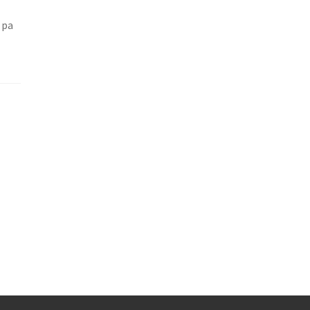
l
 pa
s sin
en la
to