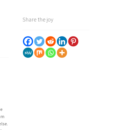
Share the joy
de
som
lse.