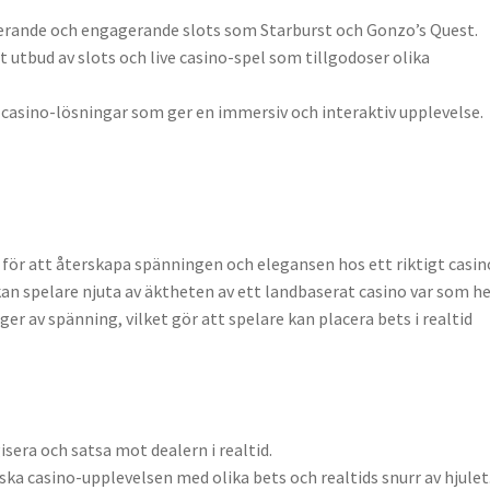
nerande och engagerande slots som Starburst och Gonzo’s Quest.
 utbud av slots och live casino-spel som tillgodoser olika
e casino-lösningar som ger en immersiv och interaktiv upplevelse.
för att återskapa spänningen och elegansen hos ett riktigt casin
an spelare njuta av äktheten av ett landbaserat casino var som he
ager av spänning, vilket gör att spelare kan placera bets i realtid
isera och satsa mot dealern i realtid.
ska casino-upplevelsen med olika bets och realtids snurr av hjulet