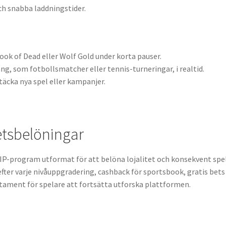
ch snabba laddningstider.
ok of Dead eller Wolf Gold under korta pauser.
ng, som fotbollsmatcher eller tennis-turneringar, i realtid.
täcka nya spel eller kampanjer.
etsbelöningar
IP-program utformat för att belöna lojalitet och konsekvent spel
er varje nivåuppgradering, cashback för sportsbook, gratis bets
citament för spelare att fortsätta utforska plattformen.