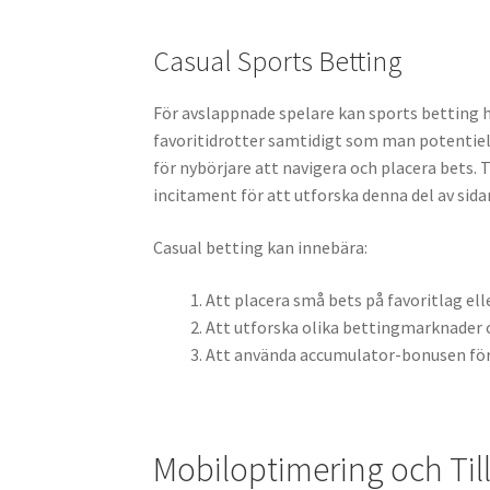
Casual Sports Betting
För avslappnade spelare kan sports betting h
favoritidrotter samtidigt som man potentiell
för nybörjare att navigera och placera bets.
incitament för att utforska denna del av sida
Casual betting kan innebära:
Att placera små bets på favoritlag el
Att utforska olika bettingmarknader o
Att använda accumulator-bonusen för a
Mobiloptimering och Til