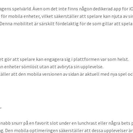
dagens spelvärld. Även om det inte finns någon dedikerad app för i
för mobila enheter, vilket säkerställer att spelare kan njuta av si
Denna mobilitet är särskilt fördelaktig för de som gillar att spela
et gör att spelare kan engagera sig i plattformen var som helst.
lan enheter sömlöst utan att avbryta sin upplevelse.
äller att den mobila versionen av sidan är aktuell med nya spel o
r
nabb snurr på en favorit slot under en lunchrast eller några bets 
. Den mobila optimeringen säkerställer att dessa upplevelser är