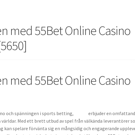
en med 55Bet Online Casino
[5650]
en med 55Bet Online Casino
sino och spänningen i sports betting,
55 bet
erbjuder en omfattan
världar. Med ett brett utbud av spel från välkända leverantörer 
g kan spelare förvänta sig en mångsidig och engagerande uppleve