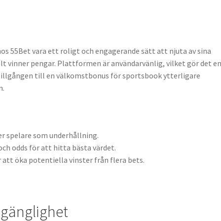
os 55Bet vara ett roligt och engagerande sätt att njuta av sina
t vinner pengar. Plattformen är användarvänlig, vilket gör det e
 Tillgången till en välkomstbonus för sportsbook ytterligare
n.
ler spelare som underhållning.
ch odds för att hitta bästa värdet.
tt öka potentiella vinster från flera bets.
lgänglighet