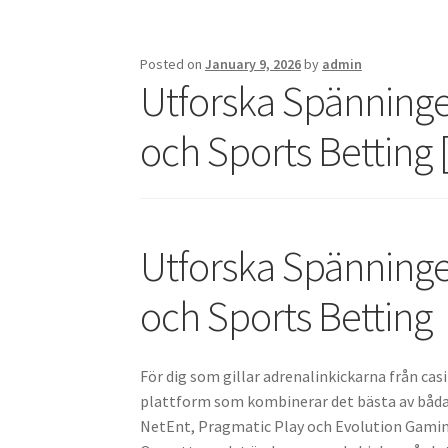
Posted on
January 9, 2026
by
admin
Utforska Spänning
och Sports Betting 
Utforska Spänning
och Sports Betting
För dig som gillar adrenalinkickarna från ca
plattform som kombinerar det bästa av båda 
NetEnt, Pragmatic Play och Evolution Gamin