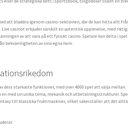
s eller de strategiska bets i sportsbook, tillgodoser 55Bet en bre
med att bläddra igenom casino-sektionen, där de kan hitta allt frå
l. Live casinot erbjuder särskilt en autentisk upplevelse, med riktig
nningen av att vara på ett fysiskt casino. Spelare kan delta i spel
 från bekvämligheten av sina egna hem.
iationsrikedom
v dess starkaste funktioner, med över 4000 spel att välja mellan.
och en med sin unika tema, mekanik och utbetalningsstrukturer. Spe
tasy till klassiska fruktmaskiner, vilket säkerställer att det allti
uderar: