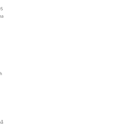
OS
na
ch
på